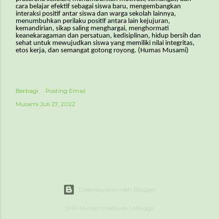
cara belajar efektif sebagai siswa baru, mengembangkan
interaksi positif antar siswa dan warga sekolah lainnya,
menumbuhkan perilaku positif antara lain kejujuran,
kemandirian, sikap saling menghargai, menghormati
keanekaragaman dan persatuan, kedisiplinan, hidup bersih dan
sehat untuk mewujudkan siswa yang memiliki nilai integritas,
etos kerja, dan semangat gotong royong. (Humas Musami)
Berbagi
Posting Email
Musami
Juli 27, 2022
Diberdayakan oleh Blogger
SMP Muhammadiyah 1 Minggir