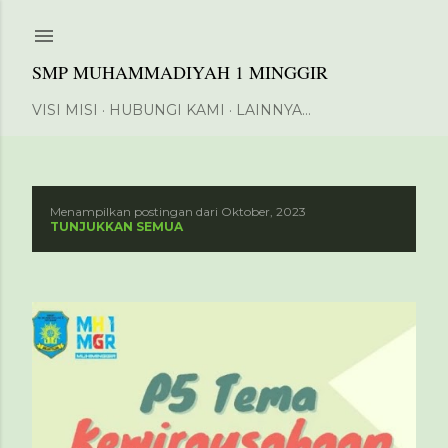
Langsung ke konten utama
SMP MUHAMMADIYAH 1 MINGGIR
VISI MISI
HUBUNGI KAMI
LAINNYA…
Menampilkan postingan dari Oktober, 2023
P
TUNJUKKAN SEMUA
o
s
t
i
n