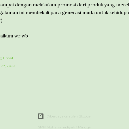
ampai dengan melakukan promosi dari produk yang mereka
laman ini membekali para generasi muda untuk kehidupan
)
aikum wr wb
ng Email
 27, 2023
Diberdayakan oleh Blogger
SMP Muhammadiyah 1 Minggir