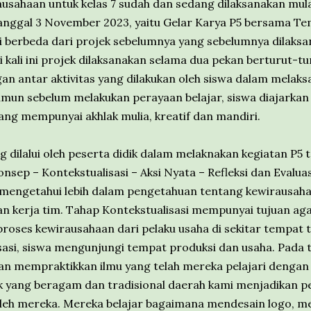
sahaan untuk kelas 7 sudah dan sedang dilaksanakan mula
anggal 3 November 2023, yaitu Gelar Karya P5 bersama Te
ini berbeda dari projek sebelumnya yang sebelumnya dilaks
 kali ini projek dilaksanakan selama dua pekan berturut-tur
n antar aktivitas yang dilakukan oleh siswa dalam melaksa
amun sebelum melakukan perayaan belajar, siswa diajarkan
ng mempunyai akhlak mulia, kreatif dan mandiri.
 dilalui oleh peserta didik dalam melaknakan kegiatan P5
onsep – Kontekstualisasi – Aksi Nyata – Refleksi dan Evalua
 mengetahui lebih dalam pengetahuan tentang kewirausah
dan kerja tim. Tahap Kontekstualisasi mempunyai tujuan a
 proses kewirausahaan dari pelaku usaha di sekitar tempat 
sasi, siswa mengunjungi tempat produksi dan usaha. Pada t
an mempraktikkan ilmu yang telah mereka pelajari dengan
uk yang beragam dan tradisional daerah kami menjadikan p
oleh mereka. Mereka belajar bagaimana mendesain logo, 