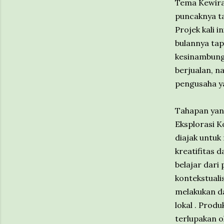
Tema Kewirau
puncaknya t
Projek kali 
bulannya tapi
kesinambunga
berjualan, n
pengusaha ya
Tahapan yang
Eksplorasi K
diajak untuk
kreatifitas 
belajar dari
kontekstuali
melakukan d
lokal . Prod
terlupakan 