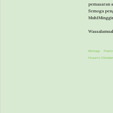
pemasaran s
Semoga penga
Muh1Minggir
Wassalamual
Berbagi
Posti
Musami
Oktober