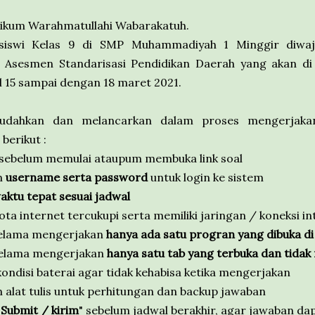
aikum Warahmatullahi Wabarakatuh.
 siswi Kelas 9 di SMP Muhammadiyah 1 Minggir diwaj
Asesmen Standarisasi Pendidikan Daerah yang akan di 
 15 sampai dengan 18 maret 2021.
dahkan dan melancarkan dalam proses mengerjakan
berikut :
 sebelum memulai ataupum membuka link soal
n
username serta password
untuk login ke sistem
ktu tepat sesuai jadwal
ota internet tercukupi serta memiliki jaringan / koneksi in
 selama mengerjakan
hanya ada satu progran yang dibuka d
 selama mengerjakan
hanya satu tab yang terbuka dan tidak
 kondisi baterai agar tidak kehabisa ketika mengerjakan
n alat tulis untuk perhitungan dan backup jawaban
"
Submit / kirim
" sebelum jadwal berakhir, agar jawaban da