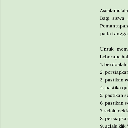
Assalamu'al
Bagi siswa
Pemantapan 
pada tanggal
Untuk memu
beberapa hal 
1. berdoalah
2. persiapka
3. pastikan
wa
4. pastika qu
5. pastikan
6. pastikan
7. selalu cek
8. persiapka
9. selalu klik 